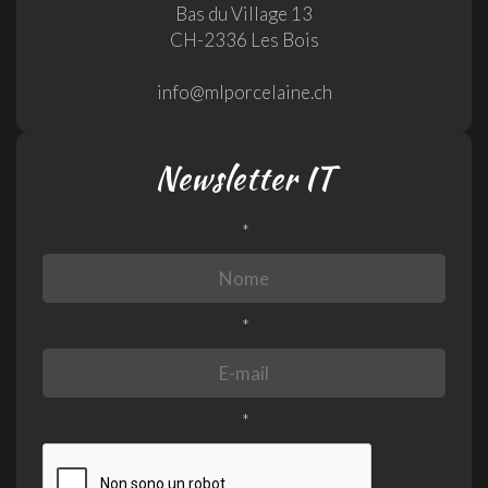
Bas du Village 13
CH-2336 Les Bois
info@mlporcelaine.ch
Newsletter IT
*
*
*