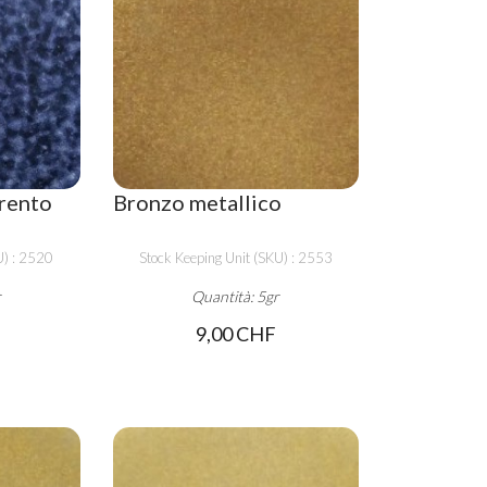
erento
Bronzo metallico
U) : 2520
Stock Keeping Unit (SKU) : 2553
r
Quantità: 5gr
9,00 CHF