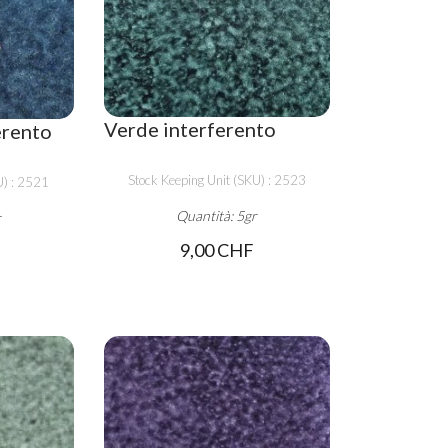
Verde interferento
erento
Stock Keeping Unit (SKU) : 2523
U) : 2521
Quantità: 5gr
r
9,00 CHF