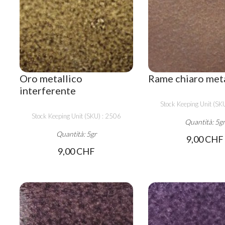
Oro metallico
Rame chiaro meta
interferente
Stock Keeping Unit (SK
Stock Keeping Unit (SKU) : 2506
Quantità: 5g
Quantità: 5gr
9,00 CHF
9,00 CHF