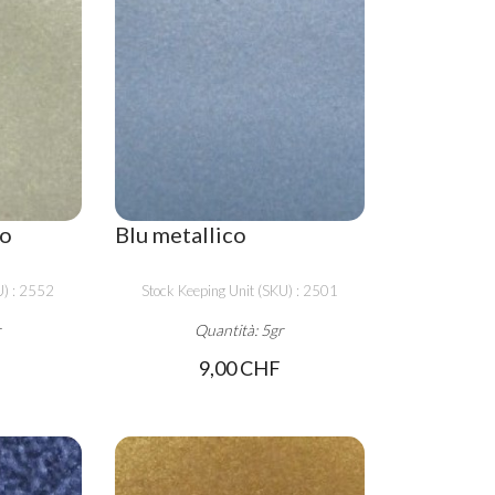
co
Blu metallico
U) : 2552
Stock Keeping Unit (SKU) : 2501
r
Quantità: 5gr
9,00 CHF