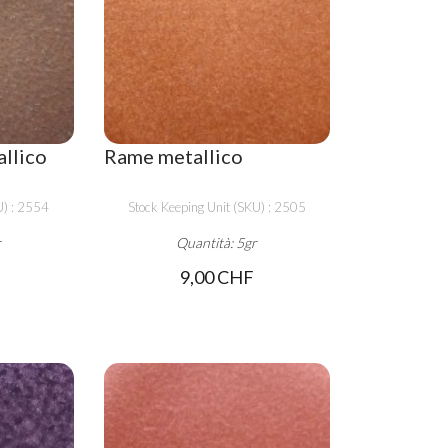
llico
Rame metallico
U) : 2554
Stock Keeping Unit (SKU) : 2505
r
Quantità: 5gr
9,00 CHF