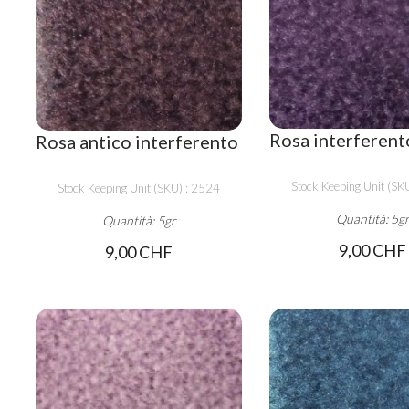
Rosa interferent
Rosa antico interferento
Stock Keeping Unit (SK
Stock Keeping Unit (SKU) : 2524
Quantità: 5g
Quantità: 5gr
9,00 CHF
9,00 CHF