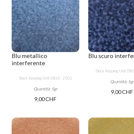
Blu metallico
Blu scuro interf
interferente
Stock Keeping Unit (SK
Stock Keeping Unit (SKU) : 2502
Quantità: 5g
Quantità: 5gr
9,00 CHF
9,00 CHF