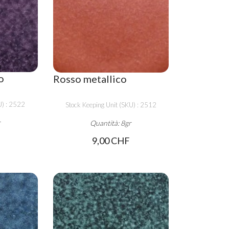
o
Rosso metallico
U) : 2522
Stock Keeping Unit (SKU) : 2512
r
Quantità: 8gr
9,00 CHF