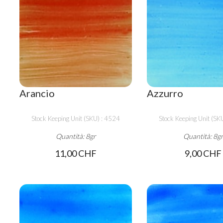
Arancio
Azzurro
Stock Keeping Unit (SKU) : 4524
Stock Keeping Unit (SK
Quantità: 8gr
Quantità: 8g
11,00 CHF
9,00 CHF