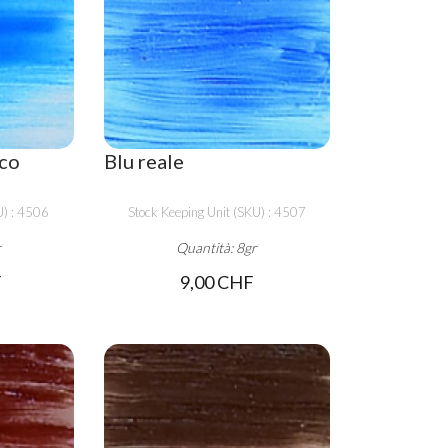
aco
Blu reale
U) : 4506
Stock Keeping Unit (SKU) : 4507
r
Quantità: 8gr
F
9,00 CHF