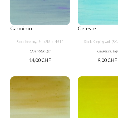
Carminio
Celeste
Stock Keeping Unit (SKU) : 4512
Stock Keeping Unit (SK
Quantità: 8gr
Quantità: 8g
14,00 CHF
9,00 CHF