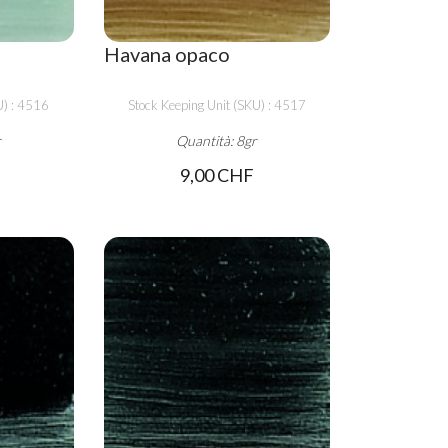
Havana opaco
U) : 4516
Stock Keeping Unit (SKU) : 4517
r
Quantità: 8gr
9,00 CHF