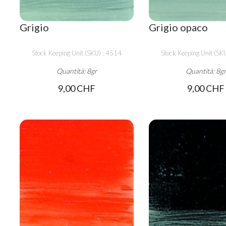
Grigio
Grigio opaco
Stock Keeping Unit (SKU) : 4514
Stock Keeping Unit (SK
Quantità: 8gr
Quantità: 8g
9,00 CHF
9,00 CHF