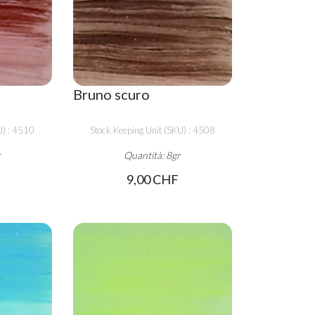
Bruno scuro
U) : 4510
Stock Keeping Unit (SKU) : 4508
r
Quantità: 8gr
9,00 CHF