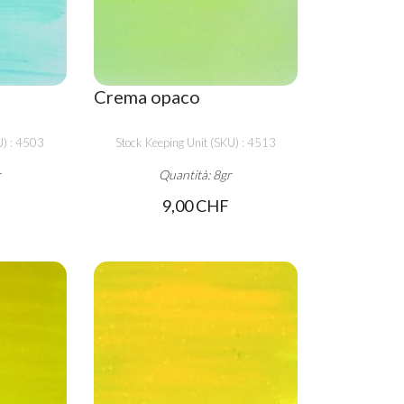
Crema opaco
U) : 4503
Stock Keeping Unit (SKU) : 4513
r
Quantità: 8gr
9,00 CHF