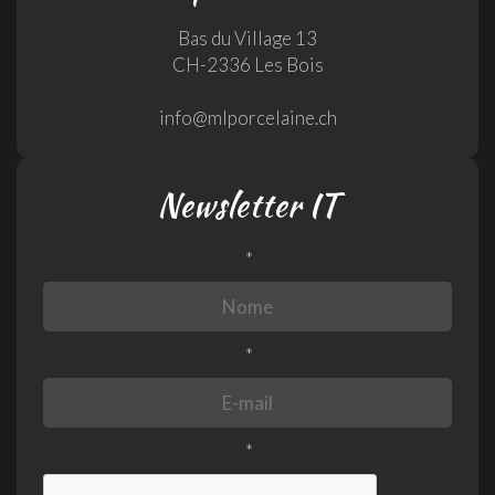
Bas du Village 13
CH-2336 Les Bois
info@mlporcelaine.ch
Newsletter IT
*
*
*