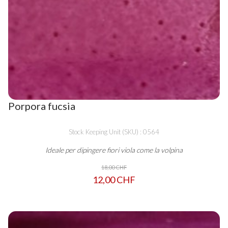
Porpora fucsia
Stock Keeping Unit (SKU) : 0564
Ideale per dipingere fiori viola come la volpina
18,00 CHF
12,00 CHF