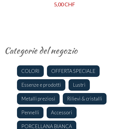
5,00 CHF
Categorie del negozio
COLORI
OFFERTA SPECIALE
Essenze e prodotti
Lustri
Metalli preziosi
Rilievi & cristalli
Pennelli
Accessori
PORCELLANA BIANCA