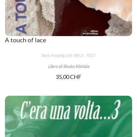
A touch of lace
Stock Keeping Unit (SKU) : 7007
Libro di Shuko Kishida
35,00 CHF