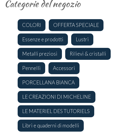
Categorie del negozio
COLORI
OFFERTA SPECIALE
Essenze e prodotti
Lustri
Metalli preziosi
Rilievi & cristalli
Pennelli
Accessori
PORCELLANA BIANCA
LE CREAZIONI DI MICHELINE
LE MATERIEL DES TUTORIELS
Libri e quaderni di modelli