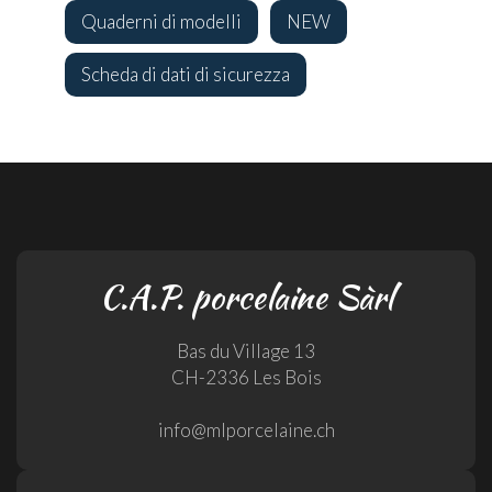
Quaderni di modelli
NEW
Scheda di dati di sicurezza
C.A.P. porcelaine Sàrl
Bas du Village 13
CH-2336 Les Bois
info@mlporcelaine.ch