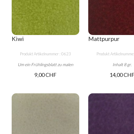
Kiwi
Mattpurpur
Produkt Artikelnummer : 0623
Produkt Artikelnumme
Um ein Frühlingsblatt zu malen
Inhalt 8 gr.
9,00 CHF
14,00 CH