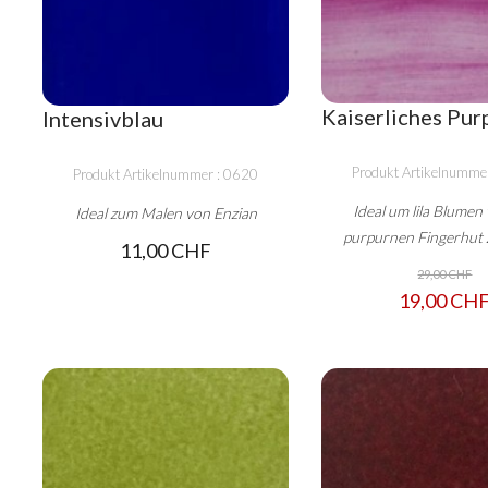
Kaiserliches Pur
Intensivblau
Produkt Artikelnumme
Produkt Artikelnummer : 0620
Ideal um lila Blumen
Ideal zum Malen von Enzian
purpurnen Fingerhut 
11,00 CHF
29,00 CHF
19,00 CH