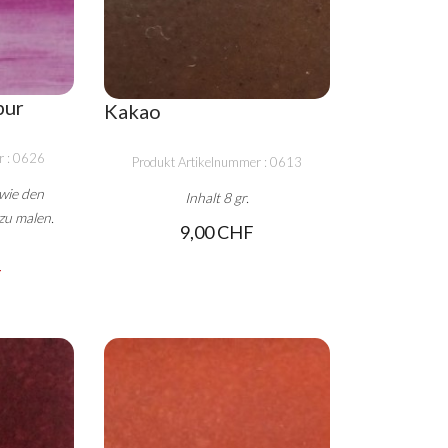
pur
Kakao
r : 0626
Produkt Artikelnummer : 0613
 wie den
Inhalt 8 gr.
zu malen.
9,00 CHF
F