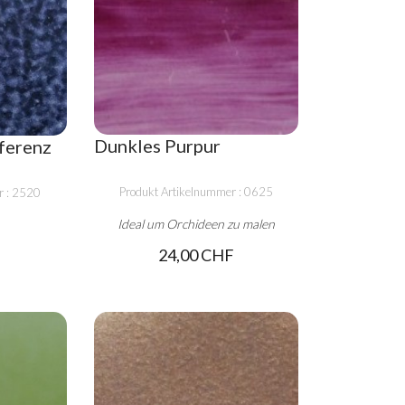
Dunkles Purpur
rferenz
Produkt Artikelnummer : 0625
r : 2520
Ideal um Orchideen zu malen
24,00 CHF