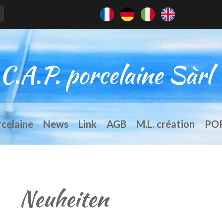
rcelaine
News
Link
AGB
M.L. création
PO
Neuheiten