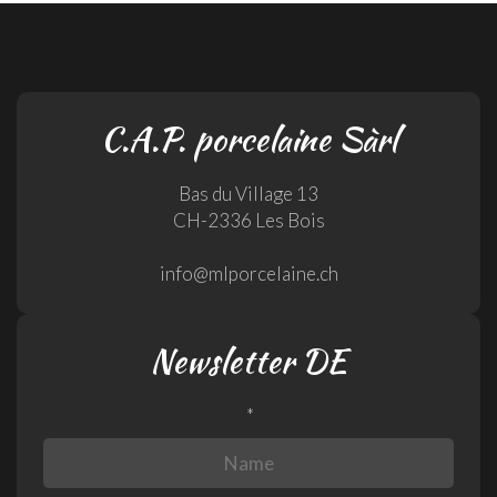
C.A.P. porcelaine Sàrl
Bas du Village 13
CH-2336 Les Bois
info@mlporcelaine.ch
Newsletter DE
*