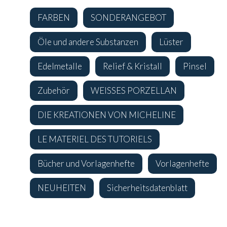
FARBEN
SONDERANGEBOT
Öle und andere Substanzen
Lüster
Edelmetalle
Relief & Kristall
Pinsel
Zubehör
WEISSES PORZELLAN
DIE KREATIONEN VON MICHELINE
LE MATERIEL DES TUTORIELS
Bücher und Vorlagenhefte
Vorlagenhefte
NEUHEITEN
Sicherheitsdatenblatt