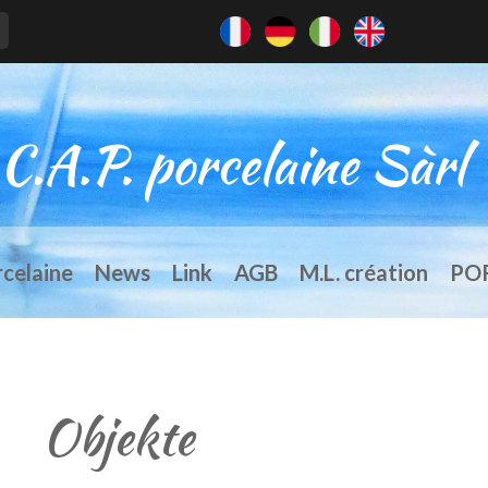
rcelaine
News
Link
AGB
M.L. création
PO
Objekte