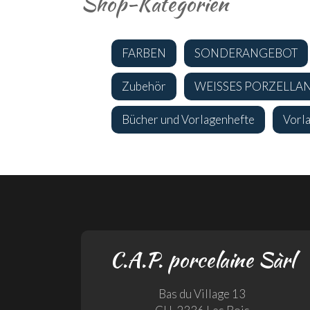
Shop-Kategorien
FARBEN
SONDERANGEBOT
Zubehör
WEISSES PORZELLA
Bücher und Vorlagenhefte
Vorl
C.A.P. porcelaine Sàrl
Bas du Village 13