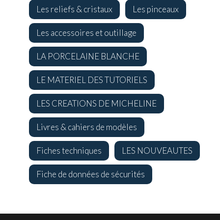
Les reliefs & cristaux
Les pinceaux
Les accessoires et outillage
LA PORCELAINE BLANCHE
LE MATERIEL DES TUTORIELS
LES CREATIONS DE MICHELINE
Livres & cahiers de modèles
Fiches techniques
LES NOUVEAUTES
Fiche de données de sécurités