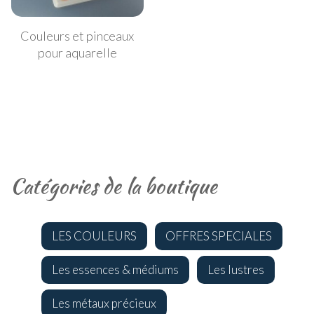
Couleurs et pinceaux
pour aquarelle
Catégories de la boutique
LES COULEURS
OFFRES SPECIALES
Les essences & médiums
Les lustres
Les métaux précieux